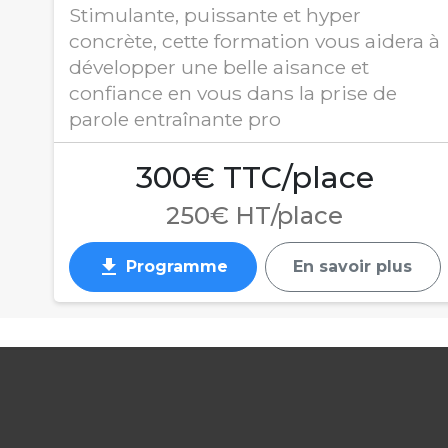
Stimulante, puissante et hyper
concrète, cette formation vous aidera à
développer une belle aisance et
confiance en vous dans la prise de
parole entraînante pro
300€ TTC/place
250€ HT/place
get_app
Programme
En savoir plus