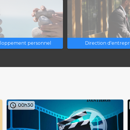
loppement personnel
Direction d'entrepr
access_time
00h30