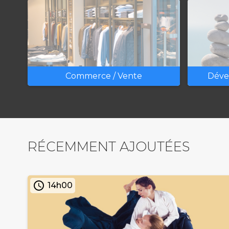
Commerce / Vente
Déve
RÉCEMMENT AJOUTÉES
access_time
14h00